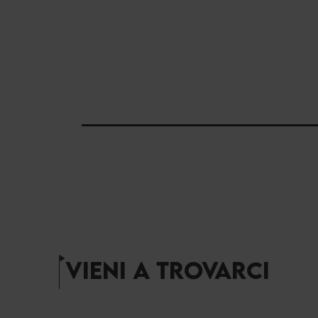
0H00
1H00
2H00
5H00
6H00
VIENI A TROVARCI