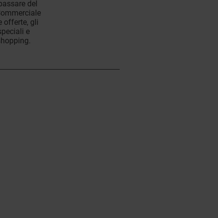
 passare del
 Commerciale
offerte, gli
peciali e
 shopping.