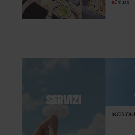
Chiuso
SERVIZI
INCISION