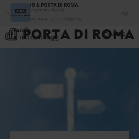
Pannello di gestione dei cookies
IO & PORTA DI ROMA
Programma fedeltà
Apri
DISPONIBILE SU Google Play
FAQ
ACCEDI
IL TUO CENTRO