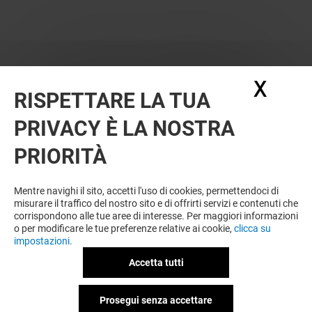
X
Nasc
RISPETTARE LA TUA
PRIVACY È LA NOSTRA
PRIORITÀ
Mentre navighi il sito, accetti l'uso di cookies, permettendoci di
misurare il traffico del nostro sito e di offrirti servizi e contenuti che
corrispondono alle tue aree di interesse. Per maggiori informazioni
o per modificare le tue preferenze relative ai cookie,
clicca su
impostazioni.
Accetta tutti
Prosegui senza accettare