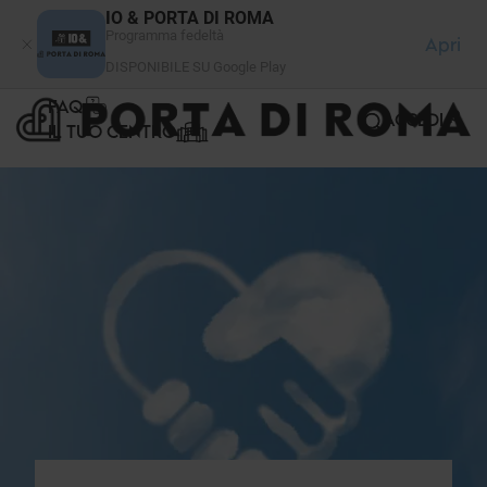
Pannello di gestione dei cookies
IO & PORTA DI ROMA
Programma fedeltà
Apri
DISPONIBILE SU Google Play
FAQ
ACCEDI
IL TUO CENTRO