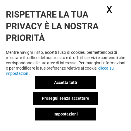
X
Nasc
RISPETTARE LA TUA
VUOI DI PIÙ? POTREBBE PIACERTI
PRIVACY È LA NOSTRA
ANCHE
PRIORITÀ
Mentre navighi il sito, accetti l'uso di cookies, permettendoci di
misurare il traffico del nostro sito e di offrirti servizi e contenuti che
corrispondono alle tue aree di interesse. Per maggiori informazioni
o per modificare le tue preferenze relative ai cookie,
clicca su
impostazioni.
Accetta tutti
SPORTELLO BANCOMAT
Prosegui senza accettare
Impostazioni