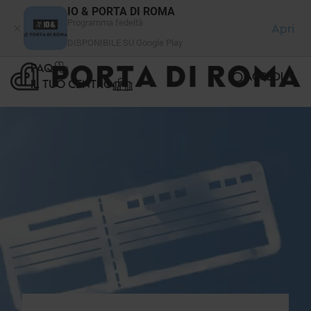
Pannello di gestione dei cookies
IO & PORTA DI ROMA
Programma fedeltà
Apri
DISPONIBILE SU Google Play
FAQ
ACCEDI
IL TUO CENTRO