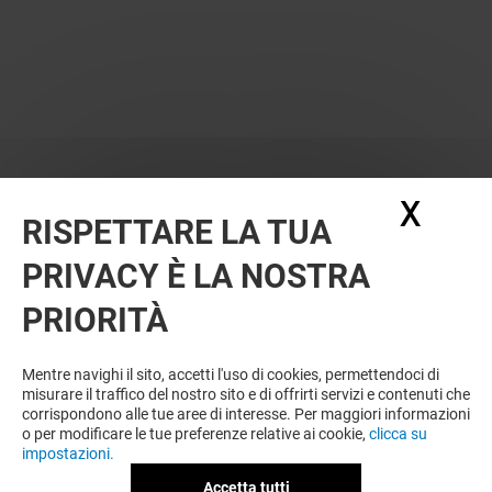
X
Nasc
RISPETTARE LA TUA
PRIVACY È LA NOSTRA
PRIORITÀ
Mentre navighi il sito, accetti l'uso di cookies, permettendoci di
misurare il traffico del nostro sito e di offrirti servizi e contenuti che
corrispondono alle tue aree di interesse. Per maggiori informazioni
o per modificare le tue preferenze relative ai cookie,
clicca su
impostazioni.
Accetta tutti