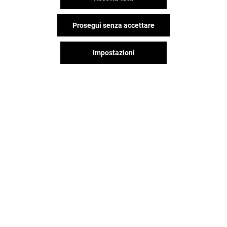
Prosegui senza accettare
Impostazioni
Il divertimento non si ferma
quando vai via da Porta Di Roma,
continua sui social!