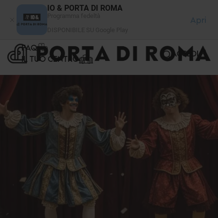
Pannello di gestione dei cookies
IO & PORTA DI ROMA
Programma fedeltà
Apri
DISPONIBILE SU Google Play
FAQ
ACCEDI
IL TUO CENTRO