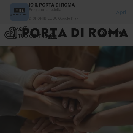
Pannello di gestione dei cookies
IO & PORTA DI ROMA
Programma fedeltà
Apri
DISPONIBILE SU Google Play
FAQ
ACCEDI
IL TUO CENTRO