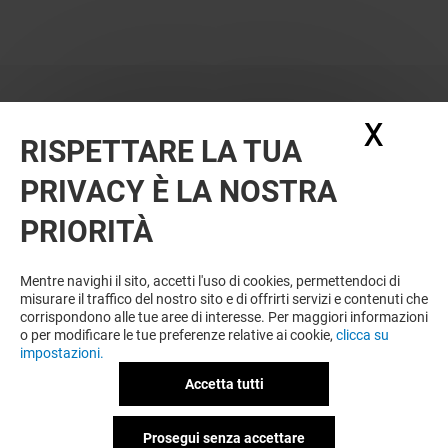
X
Nasc
RISPETTARE LA TUA
PRIVACY È LA NOSTRA
PRIORITÀ
Mentre navighi il sito, accetti l'uso di cookies, permettendoci di
misurare il traffico del nostro sito e di offrirti servizi e contenuti che
corrispondono alle tue aree di interesse. Per maggiori informazioni
o per modificare le tue preferenze relative ai cookie,
clicca su
impostazioni.
Accetta tutti
Prosegui senza accettare