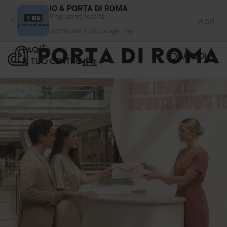
Pannello di gestione dei cookies
IO & PORTA DI ROMA
Programma fedeltà
Apri
DISPONIBILE SU Google Play
FAQ
ACCEDI
IL TUO CENTRO