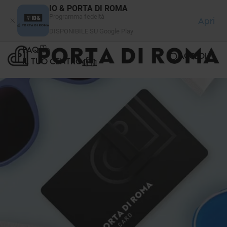
Pannello di gestione dei cookies
IO & PORTA DI ROMA
Programma fedeltà
Apri
DISPONIBILE SU Google Play
FAQ
ACCEDI
IL TUO CENTRO