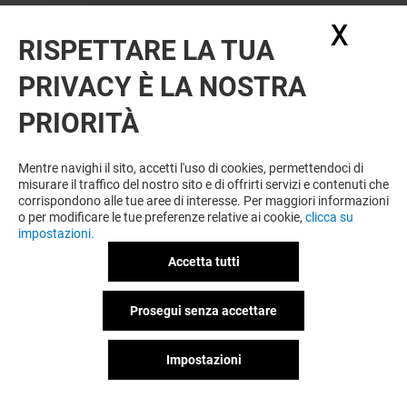
X
Nasc
RISPETTARE LA TUA
PRIVACY È LA NOSTRA
PRIORITÀ
VUOI DI PIÙ? POTREBBE PIACERTI
ANCHE
Mentre navighi il sito, accetti l'uso di cookies, permettendoci di
misurare il traffico del nostro sito e di offrirti servizi e contenuti che
corrispondono alle tue aree di interesse. Per maggiori informazioni
o per modificare le tue preferenze relative ai cookie,
clicca su
impostazioni.
Accetta tutti
Prosegui senza accettare
Impostazioni
MICHAEL KORS
ZARA