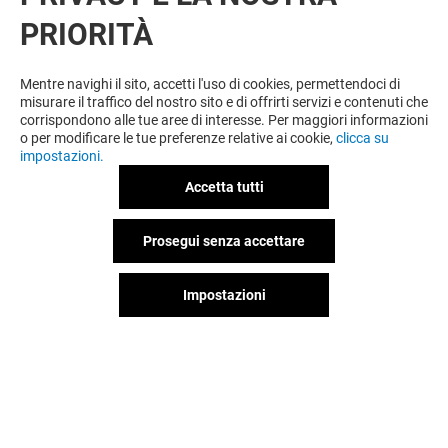
PRIORITÀ
VUOI DI PIÙ? POTREBBE PIACERTI
ANCHE
Mentre navighi il sito, accetti l'uso di cookies, permettendoci di
misurare il traffico del nostro sito e di offrirti servizi e contenuti che
corrispondono alle tue aree di interesse. Per maggiori informazioni
o per modificare le tue preferenze relative ai cookie,
clicca su
impostazioni.
Accetta tutti
Prosegui senza accettare
Impostazioni
MICHAEL KORS
ZARA
Chiuso
Chiuso