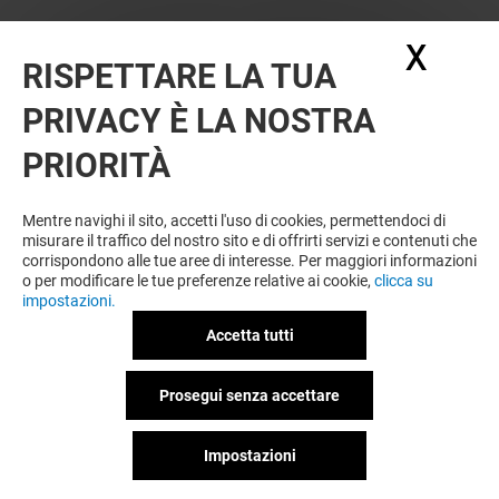
X
Nasc
RISPETTARE LA TUA
PRIVACY È LA NOSTRA
PRIORITÀ
VUOI DI PIÙ? POTREBBE PIACERTI
ANCHE
Mentre navighi il sito, accetti l'uso di cookies, permettendoci di
misurare il traffico del nostro sito e di offrirti servizi e contenuti che
corrispondono alle tue aree di interesse. Per maggiori informazioni
o per modificare le tue preferenze relative ai cookie,
clicca su
impostazioni.
Accetta tutti
Prosegui senza accettare
Impostazioni
IKEA
JUST DESIGN