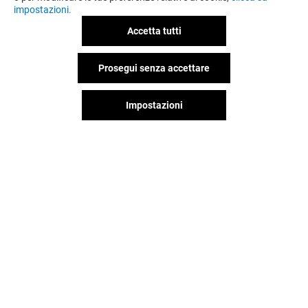
impostazioni.
Accetta tutti
Prosegui senza accettare
Impostazioni
MICHAEL KORS
ZARA
Aperto
Chiuso
Il divertimento non si ferma
quando vai via da Porta Di Roma,
continua sui social!