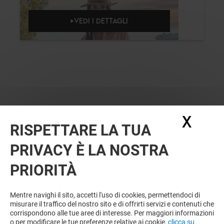
VEDI I DETTAGLI
X
Nasc
RISPETTARE LA TUA
PRIVACY È LA NOSTRA
PRIORITÀ
VUOI DI PIÙ? POTREBBE PIACERTI
ANCHE
Mentre navighi il sito, accetti l'uso di cookies, permettendoci di
misurare il traffico del nostro sito e di offrirti servizi e contenuti che
corrispondono alle tue aree di interesse. Per maggiori informazioni
o per modificare le tue preferenze relative ai cookie,
clicca su