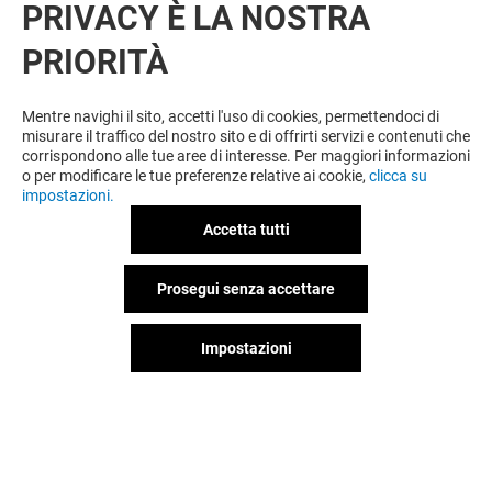
PRIVACY È LA NOSTRA
PRIORITÀ
VUOI DI PIÙ? POTREBBE PIACERTI
ANCHE
Mentre navighi il sito, accetti l'uso di cookies, permettendoci di
misurare il traffico del nostro sito e di offrirti servizi e contenuti che
corrispondono alle tue aree di interesse. Per maggiori informazioni
o per modificare le tue preferenze relative ai cookie,
clicca su
impostazioni.
Accetta tutti
Prosegui senza accettare
Impostazioni
POP MART
TOYS CON TE
Aperto
Aperto