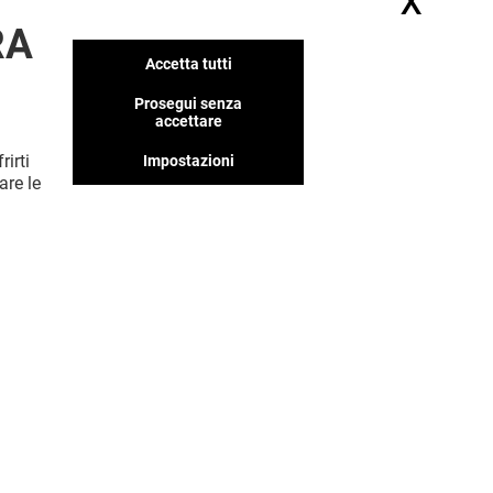
X
Nasc
RA
Accetta tutti
Abbiamo tanti negozi che
pensiamo ti piaceranno, non
Prosegui senza
perderteli!
accettare
rirti
Impostazioni
are le
MOSTRA DI PIÙ! (30)