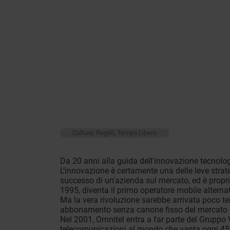
Cultura, Regali, Tempo Libero
Da 20 anni alla guida dell'innovazione tecnolog
L’innovazione è certamente una delle leve strat
successo di un’azienda sul mercato, ed è propr
1995, diventa il primo operatore mobile alternat
Ma la vera rivoluzione sarebbe arrivata poco t
abbonamento senza canone fisso del mercato e d
Nel 2001, Omnitel entra a far parte del Gruppo
telecomunicazioni al mondo che vanta oggi 454 m