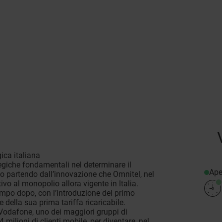
ica italiana
egiche fondamentali nel determinare il
Ape
io partendo dall’innovazione che Omnitel, nel
ivo al monopolio allora vigente in Italia.
empo dopo, con l’introduzione del primo
ella sua prima tariffa ricaricabile.
 Vodafone, uno dei maggiori gruppi di
ilioni di clienti mobile, per diventare, nel