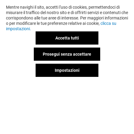
Mentre navighi il sito, accetti l'uso di cookies, permettendoci di
misurare il traffico del nostro sito e di offrirti servizi e contenuti che
corrispondono alle tue aree di interesse. Per maggiori informazioni
o per modificare le tue preferenze relative ai cookie,
clicca su
OFFERTE
impostazioni.
Valido dal 30/07/26 al 13/08/26
Accetta tutti
Prosegui senza accettare
VEDI I DETTAGLI
Impostazioni
Offerta permanente
VEDI I DETTAGLI