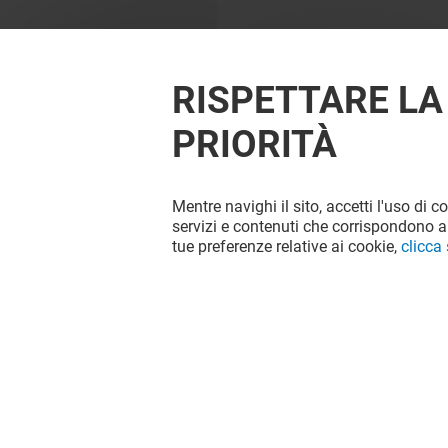
RISPETTARE LA
PRIORITÀ
Mentre navighi il sito, accetti l'uso di c
OFFERTE
servizi e contenuti che corrispondono al
tue preferenze relative ai cookie,
clicca
Valido dal 30/07/26 al 13/08/26
VEDI I DETTAGLI