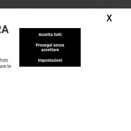
X
Nasc
RA
Accetta tutti
Prosegui senza
accettare
rirti
Impostazioni
MOSTRA DI PIÙ (2)
are le