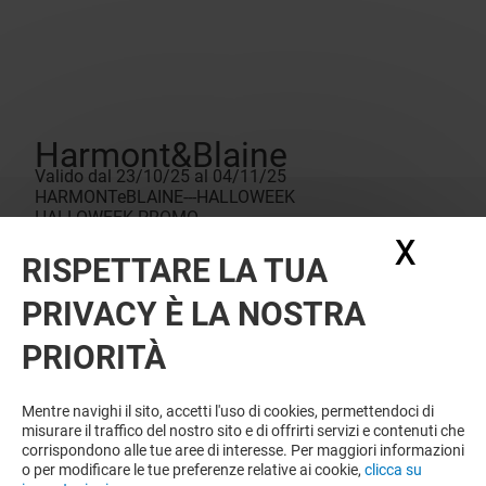
Harmont&Blaine
Valido dal 23/10/25 al 04/11/25
HARMONTeBLAINE---HALLOWEEK
HALLOWEEK PROMO
X
Nasc
RISPETTARE LA TUA
PRIVACY È LA NOSTRA
PRIORITÀ
Mentre navighi il sito, accetti l'uso di cookies, permettendoci di
misurare il traffico del nostro sito e di offrirti servizi e contenuti che
corrispondono alle tue aree di interesse. Per maggiori informazioni
o per modificare le tue preferenze relative ai cookie,
clicca su