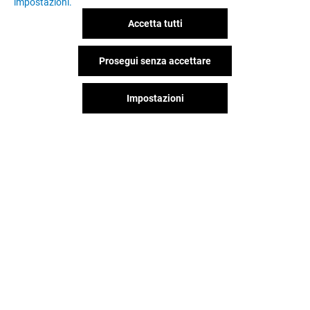
impostazioni.
Accetta tutti
Prosegui senza accettare
Impostazioni
Il divertimento non si ferma
quando vai via da Porta Di Roma,
continua sui social!