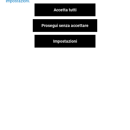
impostazioni.
Accetta tutti
Prosegui senza accettare
OFFERTE
Impostazioni
Valido dal 03/08/26 al 09/08/26
VEDI I DETTAGLI
Il divertimento non si ferma
quando vai via da Porta Di Roma,
continua sui social!