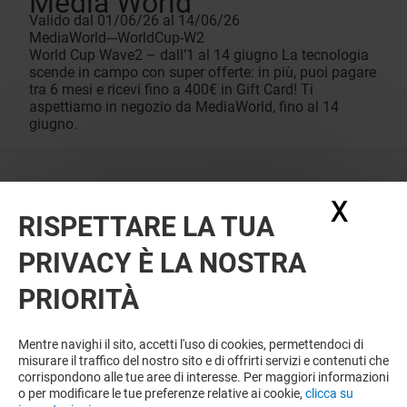
Media World
Valido dal 01/06/26 al 14/06/26
MediaWorld---WorldCup-W2
World Cup Wave2 – dall’1 al 14 giugno La tecnologia
scende in campo con super offerte: in più, puoi pagare
tra 6 mesi e ricevi fino a 400€ in Gift Card! Ti
aspettiamo in negozio da MediaWorld, fino al 14
giugno.
X
Nasc
RISPETTARE LA TUA
PRIVACY È LA NOSTRA
PRIORITÀ
Mentre navighi il sito, accetti l'uso di cookies, permettendoci di
misurare il traffico del nostro sito e di offrirti servizi e contenuti che
corrispondono alle tue aree di interesse. Per maggiori informazioni
o per modificare le tue preferenze relative ai cookie,
clicca su