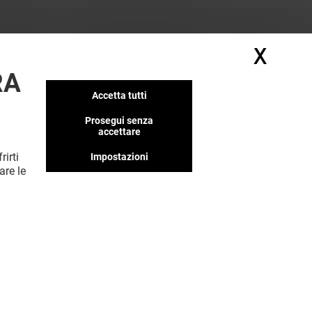
X
Nasc
RA
Accetta tutti
Prosegui senza
accettare
rirti
Impostazioni
MOSTRA DI PIÙ (4)
are le
Offerta permanente
VEDI I DETTAGLI