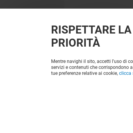
RISPETTARE LA
PRIORITÀ
Mentre navighi il sito, accetti l'uso di c
OFFERTE
servizi e contenuti che corrispondono al
tue preferenze relative ai cookie,
clicca
Valido dal 31/07/26 al 15/08/26
VEDI I DETTAGLI