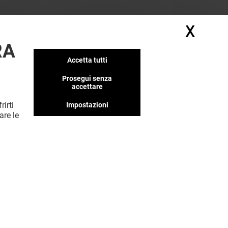
X
Nasc
RA
Accetta tutti
Prosegui senza
accettare
rirti
Impostazioni
MOSTRA DI PIÙ (2)
are le