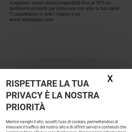
scappare i nostri sconti imperdibili fino al 50% su
tantissimi prodotti per rinnovare con stile la tua casa!
Ti aspettiamo in tutti i negozi e su
www.resolecasa.com
X
Nasc
RISPETTARE LA TUA
PRIVACY È LA NOSTRA
PRIORITÀ
Mentre navighi il sito, accetti l'uso di cookies, permettendoci di
misurare il traffico del nostro sito e di offrirti servizi e contenuti che