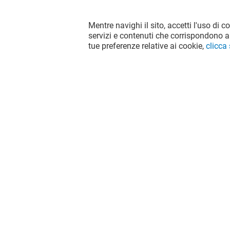
Mentre navighi il sito, accetti l'uso di c
servizi e contenuti che corrispondono al
tue preferenze relative ai cookie,
clicca
Il divertimento non si ferma quando
vai via da Porta Di Roma, continua su
social!