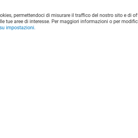
RITUALS---OFFERTA-
ookies, permettendoci di misurare il traffico del nostro sito e di off
DEODORANTI
le tue aree di interesse. Per maggiori informazioni o per modific
 su impostazioni.
Valido dal 03/08/26 al 06/09/26
VEDI I DETTAGLI
i