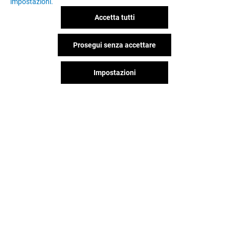
impostazioni.
Accetta tutti
Prosegui senza accettare
Impostazioni
Il divertimento non si ferma
quando vai via da Porta Di Roma,
continua sui social!