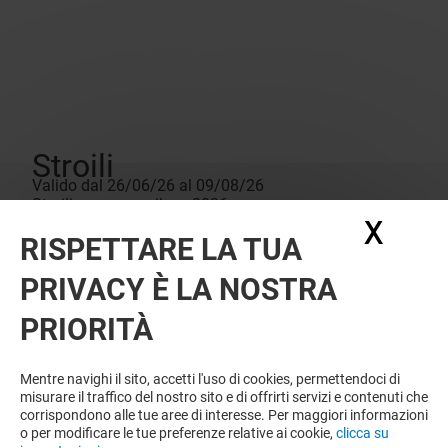
Stroili
Valido dal 26/06/26 al 09/08/26
Stroili---summer-vibes--2026
X
Nasc
Libera le tue summer vibes con gli sconti Stroili!
RISPETTARE LA TUA
Tantissimi gioielli in oro, argento e diamanti in sconto
fino al -50%! Passa in negozio!
PRIVACY È LA NOSTRA
PRIORITÀ
Mentre navighi il sito, accetti l'uso di cookies, permettendoci di
misurare il traffico del nostro sito e di offrirti servizi e contenuti che
corrispondono alle tue aree di interesse. Per maggiori informazioni
o per modificare le tue preferenze relative ai cookie,
clicca su