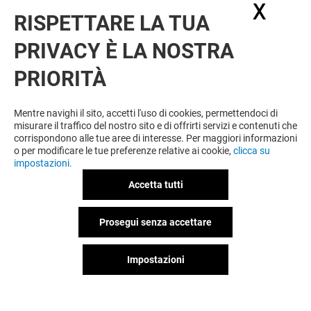
X
Nasc
RISPETTARE LA TUA
PRIVACY È LA NOSTRA
OFFERTE
PRIORITÀ
Offerta permanente
Mentre navighi il sito, accetti l'uso di cookies, permettendoci di
misurare il traffico del nostro sito e di offrirti servizi e contenuti che
corrispondono alle tue aree di interesse. Per maggiori informazioni
VEDI I DETTAGLI
o per modificare le tue preferenze relative ai cookie,
clicca su
impostazioni.
Valido dal 20/07/26 al 20/09/26
Accetta tutti
Prosegui senza accettare
VEDI I DETTAGLI
Impostazioni
Offerta permanente