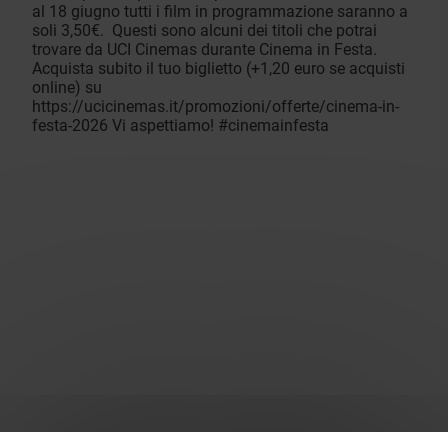
al 18 giugno tutti i film in programmazione saranno a
soli 3,50€. Questi sono alcuni dei titoli che potrai
trovare da UCI Cinemas durante Cinema in Festa.
Acquista subito il tuo biglietto (+1,20 euro se acquisti
online) su
https://ucicinemas.it/promozioni/offerte/cinema-in-
festa-2026 Vi aspettiamo! #cinemainfesta