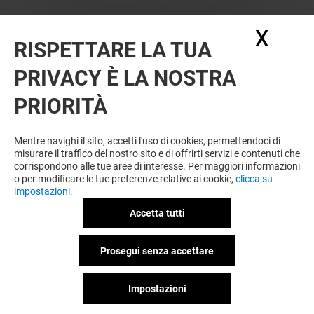
X
Nasc
RISPETTARE LA TUA
PRIVACY È LA NOSTRA
OFFERTE
PRIORITÀ
Valido dal 12/08/26 al 23/08/26
Mentre navighi il sito, accetti l'uso di cookies, permettendoci di
misurare il traffico del nostro sito e di offrirti servizi e contenuti che
corrispondono alle tue aree di interesse. Per maggiori informazioni
VEDI I DETTAGLI
o per modificare le tue preferenze relative ai cookie,
clicca su
impostazioni.
Offerta permanente
Accetta tutti
Prosegui senza accettare
VEDI I DETTAGLI
Impostazioni
Valido dal 20/07/26 al 20/09/26