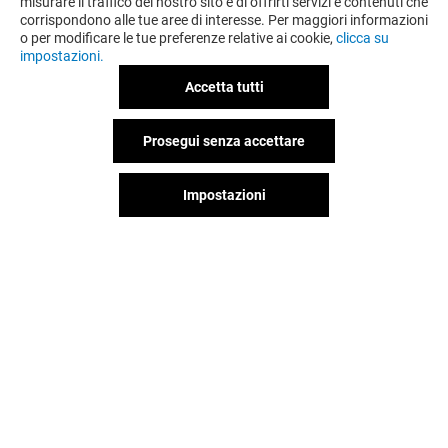
misurare il traffico del nostro sito e di offrirti servizi e contenuti che
corrispondono alle tue aree di interesse. Per maggiori informazioni
o per modificare le tue preferenze relative ai cookie,
clicca su
OFFERTE
impostazioni.
Valido dal 04/07/26 al 31/08/26
Accetta tutti
Prosegui senza accettare
VEDI I DETTAGLI
Impostazioni
Valido dal 05/06/26 al 15/08/26
VEDI I DETTAGLI
Il divertimento non si ferma