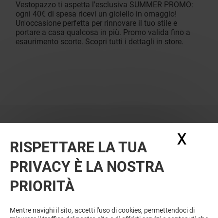
Vestopazzo ti aspetta l'esclusiva SUMMER PROMO:
ogni 40€ di spesa ricevi un gioiello in omaggio!
Un'occasione perfetta per rinnovare il tuo stile e
portare a casa qualcosa in più. Promo valida fino a
esaurimento scorte. Scopri tutti i dettagli in store.
X
Nasc
RISPETTARE LA TUA
PRIVACY È LA NOSTRA
PRIORITÀ
Mentre navighi il sito, accetti l'uso di cookies, permettendoci di