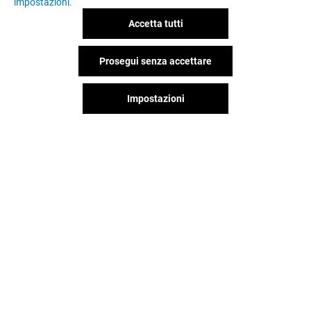
impostazioni.
Accetta tutti
Prosegui senza accettare
OFFERTE
Impostazioni
Valido dal 02/07/26 al 02/09/26
VEDI I DETTAGLI
Il divertimento non si ferma
quando vai via da Porta Di Roma,
continua sui social!