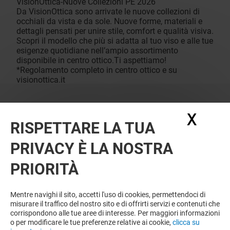
VisionOttica-Nuove Collezioni PE 2026
Da VisionOttica sono arrivate le nuove collezioni di
occhiali da vista e da sole. Nuove forme, materiali e
dettagli pensati per unire stile, comfort e qualità visiva.
Scopri il modello che più si adatta al tuo viso e alle tue
esigenze quotidiane nell’ampio assortimento
disponibile in centro ottico.Ti aspettiamo!
*Regolamento completo in centro ottico e su
visionottica.it
X
Nasc
RISPETTARE LA TUA
PRIVACY È LA NOSTRA
PRIORITÀ
Mentre navighi il sito, accetti l'uso di cookies, permettendoci di
misurare il traffico del nostro sito e di offrirti servizi e contenuti che
corrispondono alle tue aree di interesse. Per maggiori informazioni
o per modificare le tue preferenze relative ai cookie,
clicca su