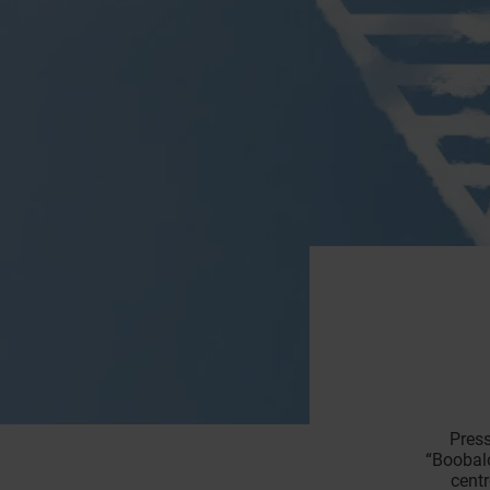
Press
“Boobalo
centr