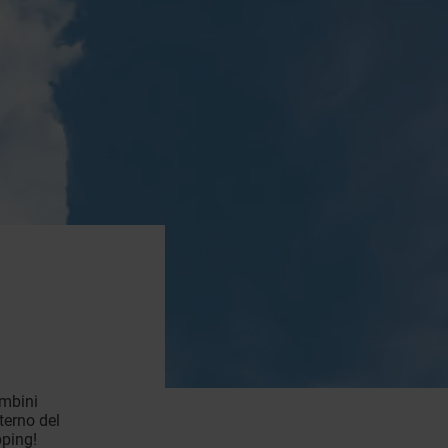
ambini
terno del
pping!