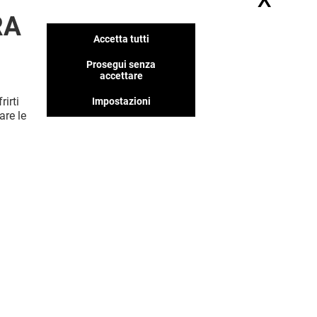
Nasc
RA
Accetta tutti
Prosegui senza
accettare
rirti
Impostazioni
are le