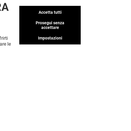
Nasc
RA
Accetta tutti
Prosegui senza
accettare
rirti
Impostazioni
are le