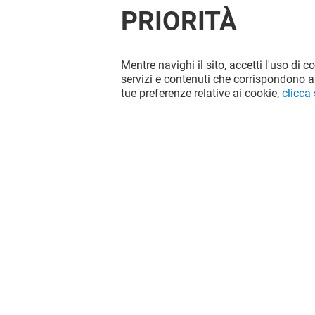
PRIORITÀ
Mentre navighi il sito, accetti l'uso di c
servizi e contenuti che corrispondono al
tue preferenze relative ai cookie,
clicca
NITÒ
Chiuso
Il divertimento non si ferma quando
vai via da Porta Di Roma, continua su