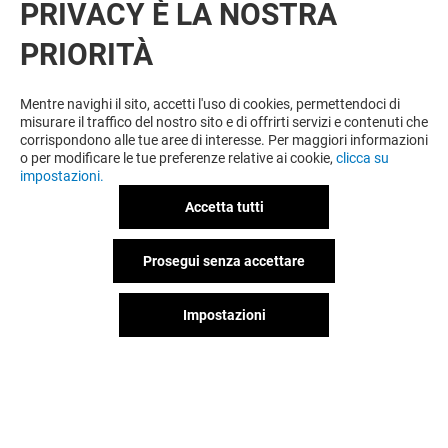
PRIVACY È LA NOSTRA
OFFERTE
PRIORITÀ
Offerta permanente
Mentre navighi il sito, accetti l'uso di cookies, permettendoci di
misurare il traffico del nostro sito e di offrirti servizi e contenuti che
corrispondono alle tue aree di interesse. Per maggiori informazioni
VEDI I DETTAGLI
o per modificare le tue preferenze relative ai cookie,
clicca su
impostazioni.
Offerta permanente
Accetta tutti
Prosegui senza accettare
VEDI I DETTAGLI
Impostazioni
Offerta permanente
VEDI I DETTAGLI